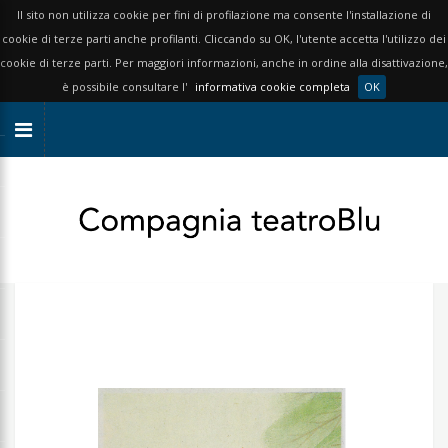
Il sito non utilizza cookie per fini di profilazione ma consente l'installazione di
cookie di terze parti anche profilanti. Cliccando su OK, l'utente accetta l'utilizzo dei
cookie di terze parti. Per maggiori informazioni, anche in ordine alla disattivazione,
è possibile consultare l'
informativa cookie completa
OK