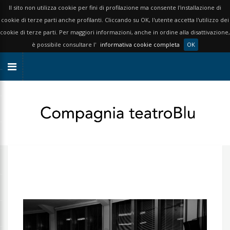
Il sito non utilizza cookie per fini di profilazione ma consente l'installazione di
cookie di terze parti anche profilanti. Cliccando su OK, l'utente accetta l'utilizzo dei
cookie di terze parti. Per maggiori informazioni, anche in ordine alla disattivazione,
è possibile consultare l'
informativa cookie completa
OK