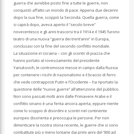
guerra che avrebbe posto fine a tutte le guerre, non
conquistò affatto un mondo di pace. Appena due decenni
dopo la sua fine, scoppiò la Seconda. Quella guerra, come
si capirà dopo, aveva aperto il “secolo breve”
novecentesco e gli anni trascorsi tra il 1914 e il 1945 furono
teatro di una nuova “guerra dei trent’anni” in Europa,
conclusasi con la fine del secondo conflitto mondiale.
La situazione in Ucraina – con gli scontri di piazza che
hanno portato al rovesciamento del presidente
Yanukovich, le contromosse messe in campo dalla Russia
per contenere i rischi di nazionalismo e il braccio di ferro
che vede contrapposti Putin e l’Occidente – ha riportato la
questione delle ‘’nuove guerre’’ all’attenzione del pubblico.
Non sono passati molti anni dalle Primavere Arabe e il
conflitto siriano è una ferita ancora aperta, eppure niente
come lo scoppio di disordini e scontri nel continente
europeo disorienta e preoccupa le persone. Per non
dimenticare la nostra storia recente, le guerre che si sono
combattute più o meno lontane dai primi anni del ’900 ad