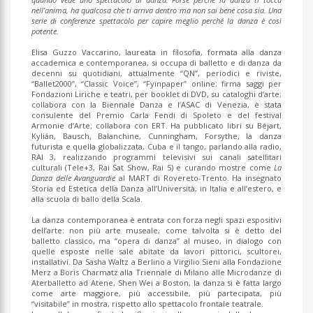
nell’anima, ha qualcosa che ti arriva dentro ma non sai bene cosa sia. Una
serie di conferenze spettacolo per capire meglio perché la danza è così
potente.
Elisa Guzzo Vaccarino, laureata in filosofia, formata alla danza
accademica e contemporanea, si occupa di balletto e di danza da
decenni su quotidiani, attualmente “QN”, periodici e riviste,
“Ballet2000”, “Classic Voice”, “Fyinpaper” online; firma saggi per
Fondazioni Liriche e teatri, per booklet di DVD, su cataloghi d’arte;
collabora con la Biennale Danza e l’ASAC di Venezia, è stata
consulente del Premio Carla Fendi di Spoleto e del festival
Armonie d’Arte; collabora con ERT. Ha pubblicato libri su Béjart,
Kylián, Bausch, Balanchine, Cunningham, Forsythe, la danza
futurista e quella globalizzata, Cuba e il tango, parlando alla radio,
RAI 3, realizzando programmi televisivi sui canali satellitari
culturali (Tele+3, Rai Sat Show, Rai 5) e curando mostre come
La
Danza delle Avanguardie
al MART di Rovereto-Trento. Ha insegnato
Storia ed Estetica della Danza all’Università, in Italia e all’estero, e
alla scuola di ballo della Scala.
La danza contemporanea è entrata con forza negli spazi espositivi
dell’arte: non più arte museale, come talvolta si è detto del
balletto classico, ma “opera di danza” al museo, in dialogo con
quelle esposte nelle sale abitate da lavori pittorici, scultorei,
installativi. Da Sasha Waltz a Berlino a Virgilio Sieni alla Fondazione
Merz a Boris Charmatz alla Triennale di Milano alle Microdanze di
Aterballetto ad Atene, Shen Wei a Boston, la danza si è fatta largo
come arte maggiore, più accessibile, più partecipata, più
“visitabile” in mostra, rispetto allo spettacolo frontale teatrale.