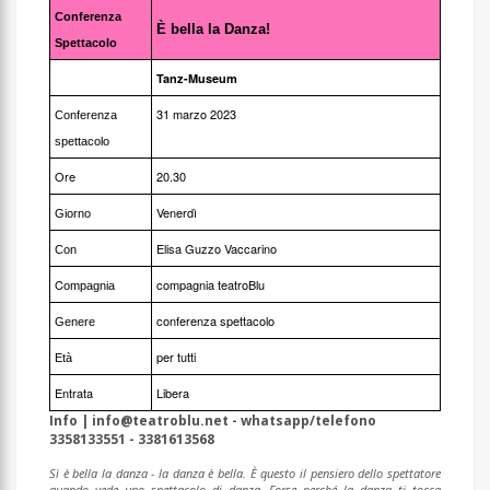
Conferenza
È bella la Danza!
Spettacolo
Tanz-Museum
31 marzo 2023
Conferenza
spettacolo
Ore
20.30
Venerdì
Giorno
Elisa Guzzo Vaccarino
Con
C
compagnia teatroBlu
ompagnia
conferenza spettacolo
Genere
per tutti
Età
Entrata
Libera
Info |
info@teatroblu.net
- whatsapp/telefono
3358133551 - 3381613568
Sì è bella la danza - la danza è bella. È questo il pensiero dello spettatore
quando vede uno spettacolo di danza. Forse perché la danza ti tocca