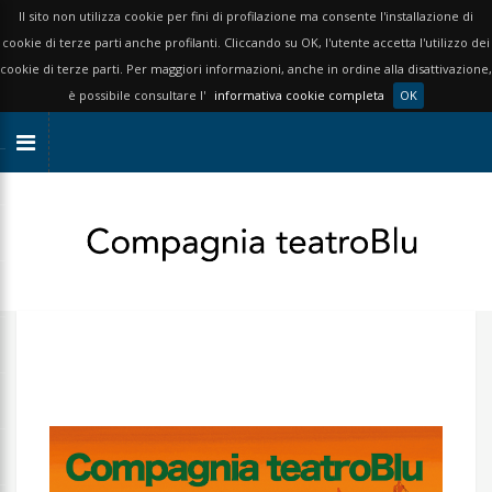
Il sito non utilizza cookie per fini di profilazione ma consente l'installazione di
cookie di terze parti anche profilanti. Cliccando su OK, l'utente accetta l'utilizzo dei
cookie di terze parti. Per maggiori informazioni, anche in ordine alla disattivazione,
è possibile consultare l'
informativa cookie completa
OK