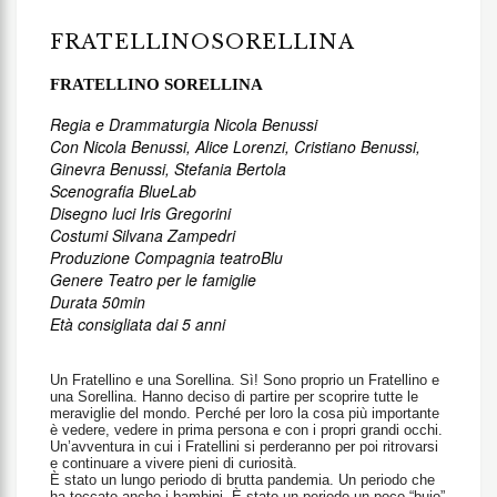
FRATELLINOSORELLINA
FRATELLINO SORELLINA
Regia e Drammaturgia Nicola Benussi
Con Nicola Benussi, Alice Lorenzi, Cristiano Benussi,
Ginevra Benussi, Stefania Bertola
Scenografia BlueLab
Disegno luci Iris Gregorini
Costumi Silvana Zampedri
Produzione Compagnia teatroBlu
Genere Teatro per le famiglie
Durata 50min
Età consigliata dai 5 anni
Un Fratellino e una Sorellina. Sì! Sono proprio un Fratellino e
una Sorellina. Hanno deciso di partire per scoprire tutte le
meraviglie del mondo. Perché per loro la cosa più importante
è vedere, vedere in prima persona e con i propri grandi occhi.
Un’avventura in cui i Fratellini si perderanno per poi ritrovarsi
e continuare a vivere pieni di curiosità.
È stato un lungo periodo di brutta pandemia. Un periodo che
ha toccato anche i bambini. È stato un periodo un poco “buio”